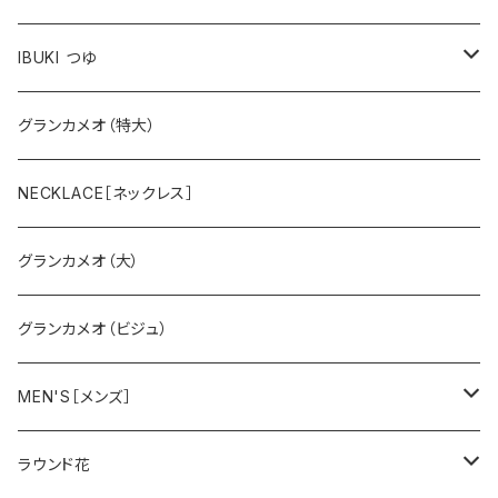
スミレ
IBUKI つゆ
バラ
大
グランカメオ（特大）
スズラン
小
NECKLACE［ネックレス］
グランカメオ（大）
グランカメオ（ビジュ）
MEN'S［メンズ］
ペガサス
ラウンド花