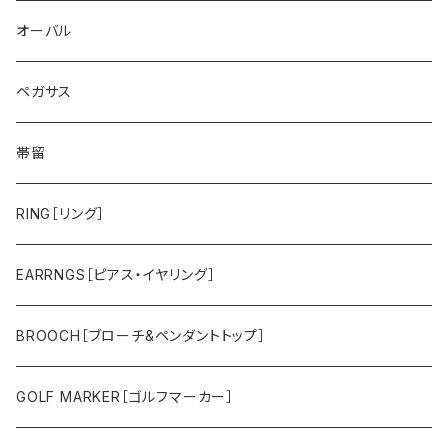
ゴールドライオン
スミレ
オーバル
帆船
バラ
ペガサス
鷲
スズラン
帯留
タツノオトシゴ
カトレア
RING［リング］
トラ
ユリ
EARRNGS［ピアス・イヤリング］
その他のメンズアイテム
アジサイ
BROOCH［ブローチ&ペンダントトップ］
ツバキ
GOLF MARKER［ゴルフマーカー］