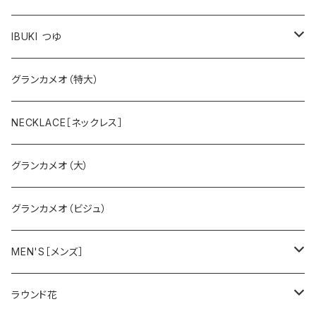
スミレ
IBUKI つゆ
バラ
大
グランカメオ（特大）
スズラン
小
NECKLACE［ネックレス］
グランカメオ（大）
グランカメオ（ビジュ）
MEN'S［メンズ］
ペガサス
ラウンド花