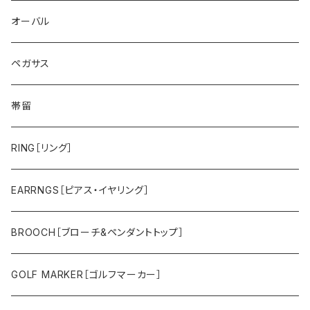
ゴールドライオン
スミレ
オーバル
帆船
バラ
ペガサス
鷲
スズラン
帯留
タツノオトシゴ
カトレア
RING［リング］
トラ
ユリ
EARRNGS［ピアス・イヤリング］
その他のメンズアイテム
アジサイ
BROOCH［ブローチ&ペンダントトップ］
ツバキ
GOLF MARKER［ゴルフマーカー］