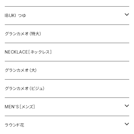
スミレ
IBUKI つゆ
バラ
大
グランカメオ（特大）
スズラン
小
NECKLACE［ネックレス］
グランカメオ（大）
グランカメオ（ビジュ）
MEN'S［メンズ］
ペガサス
ラウンド花