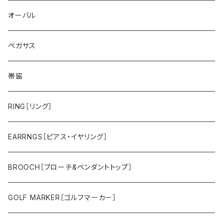
ゴールドライオン
スミレ
オーバル
帆船
バラ
ペガサス
鷲
スズラン
帯留
タツノオトシゴ
カトレア
RING［リング］
トラ
ユリ
EARRNGS［ピアス・イヤリング］
その他のメンズアイテム
アジサイ
BROOCH［ブローチ&ペンダントトップ］
ツバキ
GOLF MARKER［ゴルフマーカー］