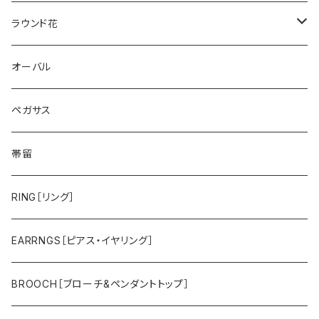
ペガサス
ラウンド花
ゴールドライオン
スミレ
オーバル
帆船
バラ
ペガサス
鷲
スズラン
帯留
タツノオトシゴ
カトレア
RING［リング］
トラ
ユリ
EARRNGS［ピアス・イヤリング］
その他のメンズアイテム
アジサイ
BROOCH［ブローチ&ペンダントトップ］