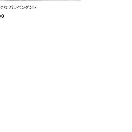
I はな バラペンダント
00