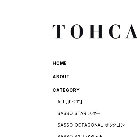
HOME
ABOUT
CATEGORY
ALL［すべて］
SASSO STAR スター
SASSO OCTAGONAL オクタゴン
SASSO White&Black