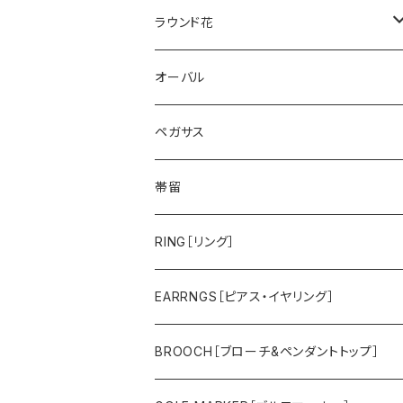
ペガサス
ラウンド花
ゴールドライオン
スミレ
オーバル
帆船
バラ
ペガサス
鷲
スズラン
帯留
タツノオトシゴ
カトレア
RING［リング］
トラ
ユリ
EARRNGS［ピアス・イヤリング］
その他のメンズアイテム
アジサイ
BROOCH［ブローチ&ペンダントトップ］