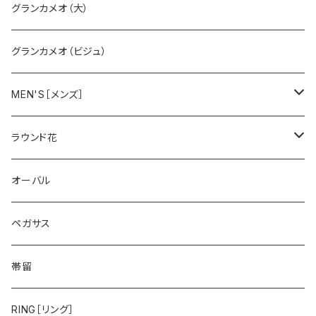
グランカメオ（大）
グランカメオ（ビジュ）
MEN'S［メンズ］
ペガサス
ラウンド花
ゴールドライオン
スミレ
オーバル
帆船
バラ
ペガサス
鷲
スズラン
帯留
タツノオトシゴ
カトレア
RING［リング］