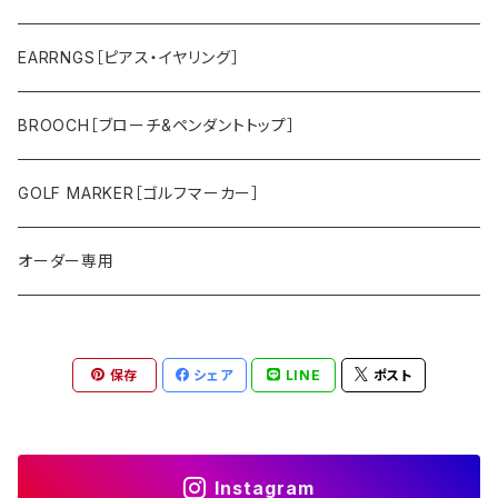
トラ
ユリ
EARRNGS［ピアス・イヤリング］
その他のメンズアイテム
アジサイ
BROOCH［ブローチ&ペンダントトップ］
ツバキ
GOLF MARKER［ゴルフマーカー］
オーダー専用
保存
シェア
LINE
ポスト
Instagram