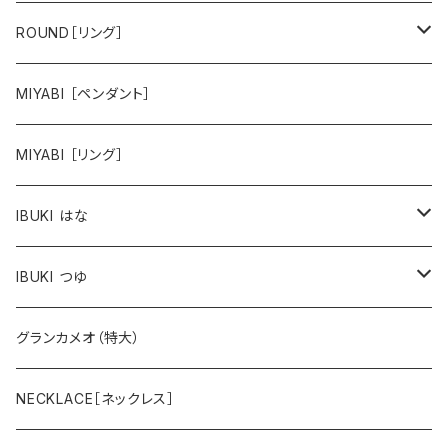
オクタゴン
hana
ROUND［リング］
animal
hana
MIYABI ［ペンダント］
animal
MIYABI ［リング］
IBUKI はな
スミレ
IBUKI つゆ
バラ
大
グランカメオ（特大）
スズラン
小
NECKLACE［ネックレス］